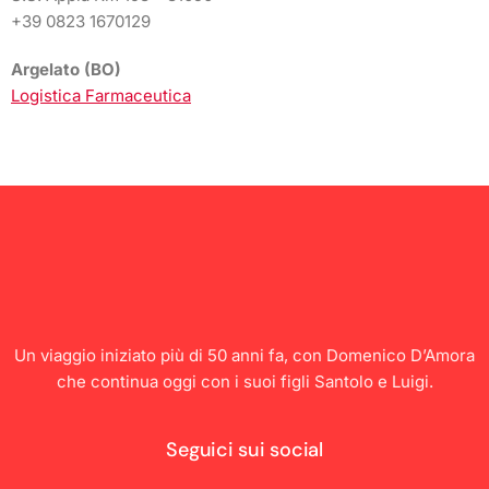
+39 0823 1670129
Argelato (BO)
Logistica Farmaceutica
Un viaggio iniziato più di 50 anni fa, con Domenico D’Amora
che continua oggi con i suoi figli Santolo e Luigi.
Seguici sui social