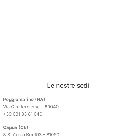
Le nostre sedi
Poggiomarino (NA)
Via Cimitero, snc – 80040
+39 081 33 81 040
Capua (CE)
S.S. Appia Km 193 – 81050