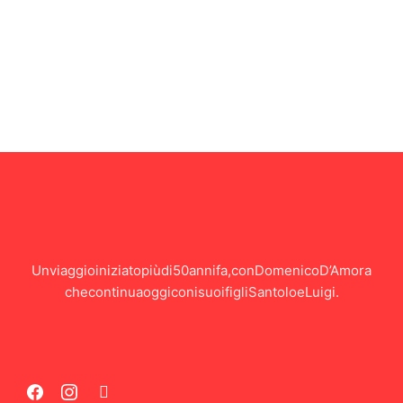
Un viaggio iniziato più di 50 anni fa, con Domenico D’Amora
che continua oggi con i suoi figli Santolo e Luigi.